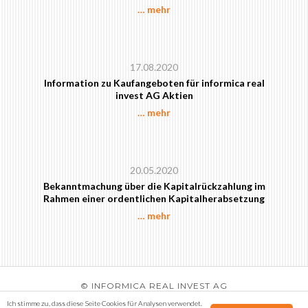
… mehr
17.08.2020
Information zu Kaufangeboten für informica real
invest AG Aktien
… mehr
20.05.2020
Bekanntmachung über die Kapitalrückzahlung im
Rahmen einer ordentlichen Kapitalherabsetzung
… mehr
© INFORMICA REAL INVEST AG
KONTAKT
DATENSCHUTZ
RECHTLICHE HINWEISE
Ich stimme zu, dass diese Seite Cookies für Analysen verwendet
.