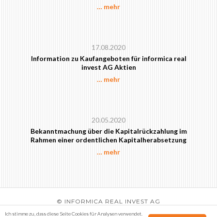
… mehr
17.08.2020
Information zu Kaufangeboten für informica real
invest AG Aktien
… mehr
20.05.2020
Bekanntmachung über die Kapitalrückzahlung im
Rahmen einer ordentlichen Kapitalherabsetzung
… mehr
© INFORMICA REAL INVEST AG
KONTAKT
DATENSCHUTZ
RECHTLICHE HINWEISE
Ich stimme zu, dass diese Seite Cookies für Analysen verwendet
.